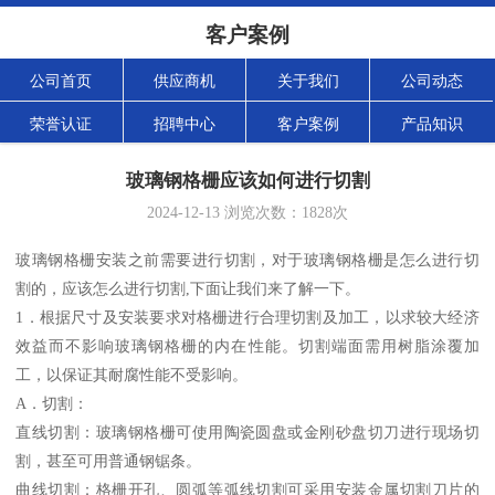
客户案例
公司首页
供应商机
关于我们
公司动态
荣誉认证
招聘中心
客户案例
产品知识
玻璃钢格栅应该如何进行切割
2024-12-13
浏览次数：
1828
次
玻璃钢格栅安装之前需要进行切割，对于玻璃钢格栅是怎么进行切
割的，应该怎么进行切割,下面让我们来了解一下。
1．根据尺寸及安装要求对格栅进行合理切割及加工，以求较大经济
效益而不影响玻璃钢格栅的内在性能。切割端面需用树脂涂覆加
工，以保证其耐腐性能不受影响。
A．切割：
直线切割：玻璃钢格栅可使用陶瓷圆盘或金刚砂盘切刀进行现场切
割，甚至可用普通钢锯条。
曲线切割：格栅开孔、圆弧等弧线切割可采用安装金属切割刀片的