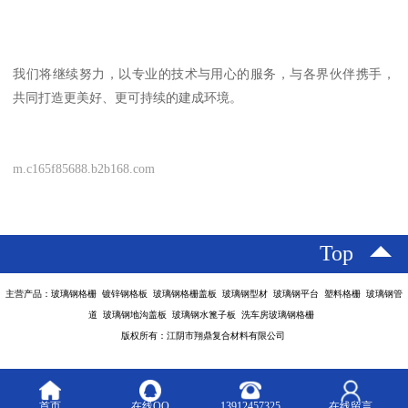
我们将继续努力，以专业的技术与用心的服务，与各界伙伴携手，
共同打造更美好、更可持续的建成环境。
m.c165f85688.b2b168.com
Top
主营产品：玻璃钢格栅 镀锌钢格板 玻璃钢格栅盖板 玻璃钢型材 玻璃钢平台 塑料格栅 玻璃钢管
道 玻璃钢地沟盖板 玻璃钢水篦子板 洗车房玻璃钢格栅
版权所有：江阴市翔鼎复合材料有限公司
首页
在线QQ
13912457325
在线留言