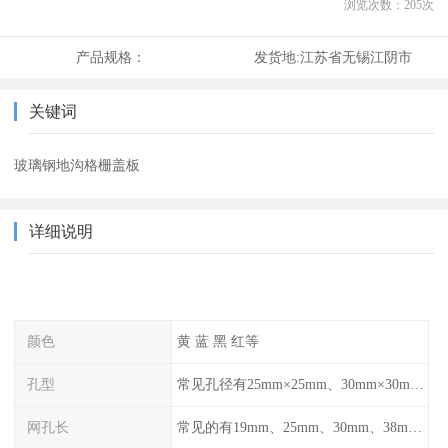
浏览次数：
205
次
产品规格：
发货地:
江苏省无锡江阴市
关键词
玻璃钢地沟格栅盖板
详细说明
颜色
黄 蓝 黑 红等
孔型
常见孔径有25mm×25mm、30mm×30mm、38mm×38mm等,
网孔长
常见的有19mm、25mm、30mm、38mm和50mm等