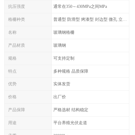
抗压强度
通常在350～430MPa之间MPa
格栅种类
普通型 防滑型 ‌烤漆型 封边型 ‌微孔 立体 加砂覆面型 平面型
名称
玻璃钢格栅
产品材质
玻璃钢
规格
可支持定制
特点
多种规格 品质保障
优势
实体发货
价格
出厂价
产品保障
严格选材 结构稳定
用途
平台养殖光伏走道