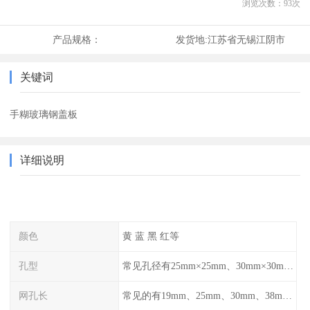
浏览次数：
93
次
产品规格：
发货地:
江苏省无锡江阴市
关键词
手糊玻璃钢盖板
详细说明
颜色
黄 蓝 黑 红等
孔型
常见孔径有25mm×25mm、30mm×30mm、38mm×38mm等,
网孔长
常见的有19mm、25mm、30mm、38mm和50mm等