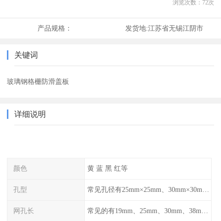
浏览次数：
72
次
产品规格：
发货地:
江苏省无锡江阴市
关键词
玻璃钢格栅防滑盖板
详细说明
颜色
黄 蓝 黑 红等
孔型
常见孔径有25mm×25mm、30mm×30mm、38mm×38mm等,
网孔长
常见的有19mm、25mm、30mm、38mm和50mm等