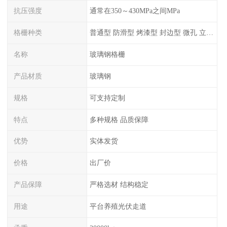
抗压强度
通常在350～430MPa之间MPa
格栅种类
普通型 防滑型 ‌烤漆型 封边型 ‌微孔 立体 加砂覆面型 平面型
名称
玻璃钢格栅
产品材质
玻璃钢
规格
可支持定制
特点
多种规格 品质保障
优势
实体发货
价格
出厂价
产品保障
严格选材 结构稳定
用途
平台养殖光伏走道