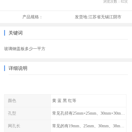
浏览次数：
82
次
产品规格：
发货地:
江苏省无锡江阴市
关键词
玻璃钢盖板多少一平方
详细说明
颜色
黄 蓝 黑 红等
孔型
常见孔径有25mm×25mm、30mm×30mm、38mm×38mm等,
网孔长
常见的有19mm、25mm、30mm、38mm和50mm等