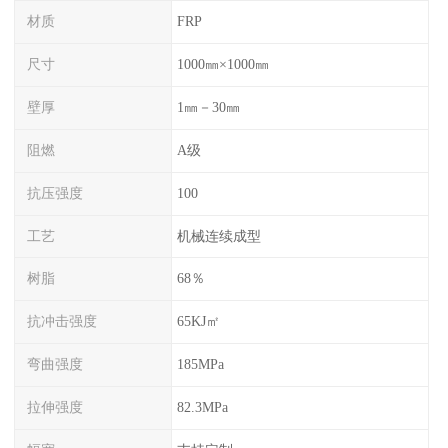
材质
FRP
尺寸
1000㎜×1000㎜
壁厚
1㎜－30㎜
阻燃
A级
抗压强度
100
工艺
机械连续成型
树脂
68％
抗冲击强度
65KJ㎡
弯曲强度
185MPa
拉伸强度
82.3MPa