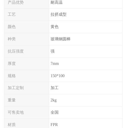
产品优势
耐高温
工艺
拉挤成型
颜色
黄色
种类
玻璃钢圆棒
抗压强度
强
厚度
7mm
规格
150*100
加工定制
加工
重量
2kg
可售卖地
全国
材质
FPR