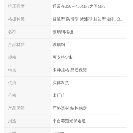
抗压强度
通常在350～430MPa之间MPa
格栅种类
普通型 防滑型 ‌烤漆型 封边型 ‌微孔 立体 加砂覆面型 平面型
名称
玻璃钢格栅
产品材质
玻璃钢
规格
可支持定制
特点
多种规格 品质保障
优势
实体发货
价格
出厂价
产品保障
严格选材 结构稳定
用途
平台养殖光伏走道