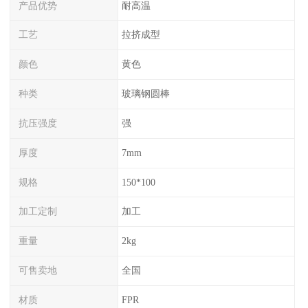
产品优势
耐高温
工艺
拉挤成型
颜色
黄色
种类
玻璃钢圆棒
抗压强度
强
厚度
7mm
规格
150*100
加工定制
加工
重量
2kg
可售卖地
全国
材质
FPR