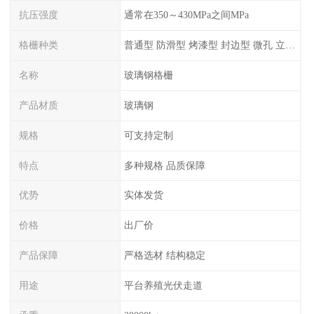
抗压强度
通常在350～430MPa之间MPa
格栅种类
普通型 防滑型 ‌烤漆型 封边型 ‌微孔 立体 加砂覆面型 平面型
名称
玻璃钢格栅
产品材质
玻璃钢
规格
可支持定制
特点
多种规格 品质保障
优势
实体发货
价格
出厂价
产品保障
严格选材 结构稳定
用途
平台养殖光伏走道