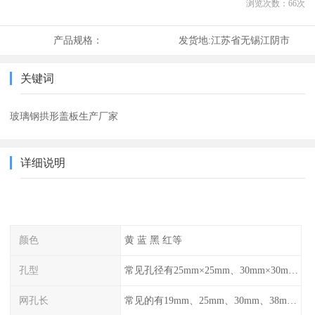
浏览次数：
66
次
产品规格：
发货地:
江苏省无锡江阴市
关键词
玻璃钢拱形盖板生产厂家
详细说明
颜色
黄 蓝 黑 红等
孔型
常见孔径有25mm×25mm、30mm×30mm、38mm×38mm等,
网孔长
常见的有19mm、25mm、30mm、38mm和50mm等