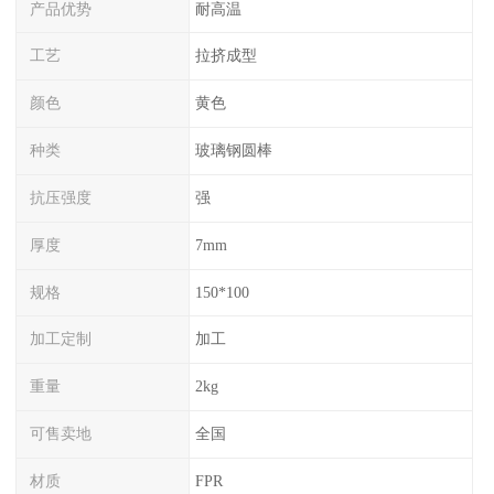
产品优势
耐高温
工艺
拉挤成型
颜色
黄色
种类
玻璃钢圆棒
抗压强度
强
厚度
7mm
规格
150*100
加工定制
加工
重量
2kg
可售卖地
全国
材质
FPR