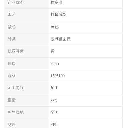
产品优势
耐高温
工艺
拉挤成型
颜色
黄色
种类
玻璃钢圆棒
抗压强度
强
厚度
7mm
规格
150*100
加工定制
加工
重量
2kg
可售卖地
全国
材质
FPR