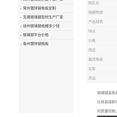
网孔长
玻璃钢盖板
常州镀锌钢格板定制
格栅种类
无锡玻璃钢型材生产厂家
产品材质
徐州玻璃钢格栅多少钱
特点
玻璃钢平台价格
价格
泰州镀锌钢格板
用途
载荷等级
花型
货运
玻璃钢盖板
比将直接影
的质量控制