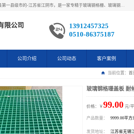
江阴市翔鼎复合材料有限公司,位于美丽富饶的中国经济百强县第一县级市的-江苏省江阴市，是一家专精于玻璃钢格栅、玻璃钢新材料,镀锌钢格板，机械设备生产制造及研发的科技型企业；公司产品已销往了世界多个国家和地区，公司人决心加倍努力愿与广大社会同仁精诚合作共创辉煌！
有限公司
13912457325
0510-86375187
公司介绍
公司动态
客户案例
当前位置：
首
玻璃钢格珊盖板 耐
99.00
价格：￥
元/
产品数量：
9999.00平
发货地址：
江苏省无锡