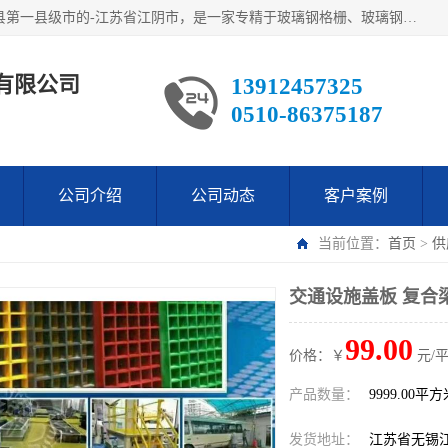
江阴市翔鼎复合材料有限公司,位于美丽富饶的中国经济百强县第一县级市的-江苏省江阴市，是一家专精于玻璃钢格栅、玻璃钢新材料,镀锌钢格板，机械设备生产制造及研发的科技型企业；公司产品已销往了世界多个国家和地区，公司人决心加倍努力愿与广大社会同仁精诚合作共创辉煌！
有限公司
13912457325
0510-86375187
公司介绍
公司动态
客户案例
当前位置：
首页
>
供
交通设施盖板 复合
99.00
价格：￥
元/
产品数量：
9999.00平
发货地址：
江苏省无锡