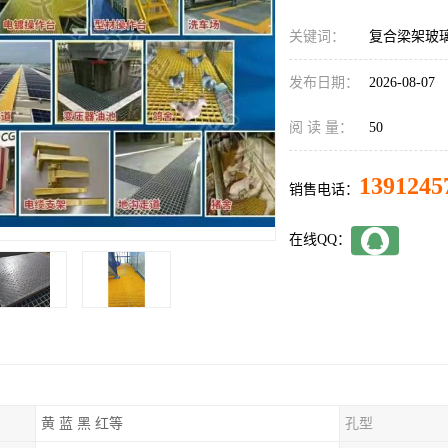
关键词：
复合梁架玻
发布日期：
2026-08-07
阅 读 量：
50
1391245
销售电话：
在线QQ：
黄 蓝 黑 红等
孔型