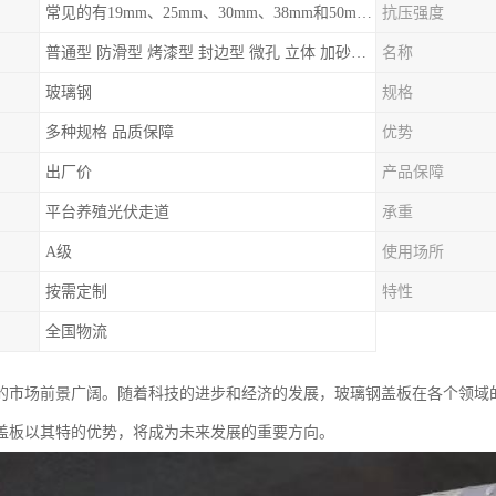
常见的有19mm、25mm、30mm、38mm和50mm等
抗压强度
普通型 防滑型 ‌烤漆型 封边型 ‌微孔 立体 加砂覆面型 平面型
名称
玻璃钢
规格
多种规格 品质保障
优势
出厂价
产品保障
平台养殖光伏走道
承重
A级
使用场所
按需定制
特性
全国物流
的市场前景广阔。随着科技的进步和经济的发展，玻璃钢盖板在各个领域
盖板以其特的优势，将成为未来发展的重要方向。