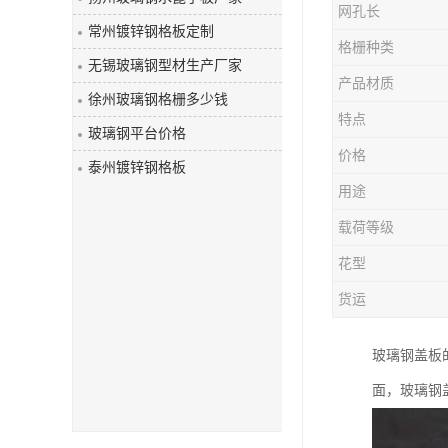
网孔长
玻璃钢盖板
常州镀锌钢格板定制
格栅种类
无锡玻璃钢型材生产厂家
产品材质
徐州玻璃钢格栅多少钱
特点
玻璃钢平台价格
价格
泰州镀锌钢格板
用途
载荷等级
花型
货运
玻璃钢盖板
面，玻璃钢