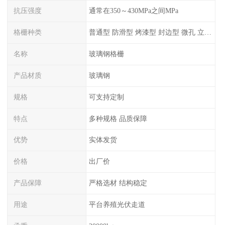
抗压强度
通常在350～430MPa之间MPa
格栅种类
普通型 防滑型 ‌烤漆型 封边型 ‌微孔 立体 加砂覆面型 平面型
名称
玻璃钢格栅
产品材质
玻璃钢
规格
可支持定制
特点
多种规格 品质保障
优势
实体发货
价格
出厂价
产品保障
严格选材 结构稳定
用途
平台养殖光伏走道