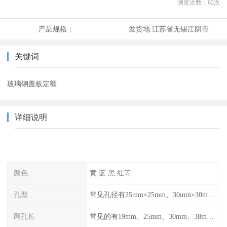
浏览次数：
62
次
产品规格：
发货地:
江苏省无锡江阴市
关键词
玻璃钢盖板定额
详细说明
颜色
黄 蓝 黑 红等
孔型
常见孔径有25mm×25mm、30mm×30mm、38mm×38mm等,
网孔长
常见的有19mm、25mm、30mm、38mm和50mm等