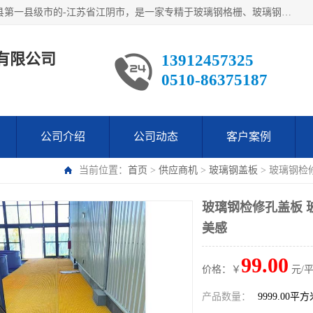
江阴市翔鼎复合材料有限公司,位于美丽富饶的中国经济百强县第一县级市的-江苏省江阴市，是一家专精于玻璃钢格栅、玻璃钢新材料,镀锌钢格板，机械设备生产制造及研发的科技型企业；公司产品已销往了世界多个国家和地区，公司人决心加倍努力愿与广大社会同仁精诚合作共创辉煌！
有限公司
13912457325
0510-86375187
公司介绍
公司动态
客户案例
当前位置：
首页
>
供应商机
>
玻璃钢盖板
> 玻璃钢检
玻璃钢检修孔盖板 
美感
99.00
价格：￥
元/
产品数量：
9999.00平