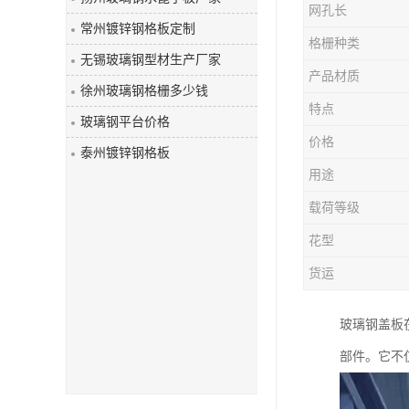
网孔长
玻璃钢盖板
常州镀锌钢格板定制
格栅种类
无锡玻璃钢型材生产厂家
产品材质
徐州玻璃钢格栅多少钱
特点
玻璃钢平台价格
价格
泰州镀锌钢格板
用途
载荷等级
花型
货运
玻璃钢盖板
部件。它不