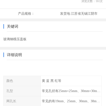
浏览次数：
161
次
产品规格：
发货地:
江苏省无锡江阴市
关键词
玻璃钢模压盖板
详细说明
颜色
黄 蓝 黑 红等
孔型
常见孔径有25mm×25mm、30mm×30mm、38mm×38mm等,
网孔长
常见的有19mm、25mm、30mm、38mm和50mm等