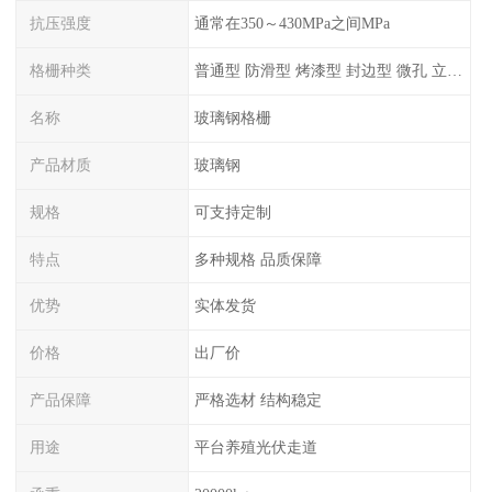
抗压强度
通常在350～430MPa之间MPa
格栅种类
普通型 防滑型 ‌烤漆型 封边型 ‌微孔 立体 加砂覆面型 平面型
名称
玻璃钢格栅
产品材质
玻璃钢
规格
可支持定制
特点
多种规格 品质保障
优势
实体发货
价格
出厂价
产品保障
严格选材 结构稳定
用途
平台养殖光伏走道