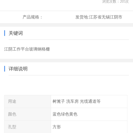
浏览次数：
205
次
产品规格：
发货地:
江苏省无锡江阴市
关键词
江阴工作平台玻璃钢格栅
详细说明
用途
树篦子 洗车房 光缆通道等
颜色
蓝色绿色黄色
孔型
方形