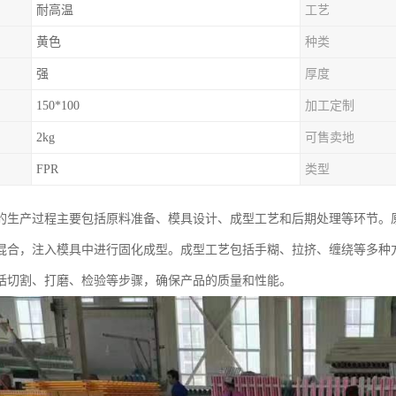
耐高温
工艺
黄色
种类
强
厚度
150*100
加工定制
2kg
可售卖地
FPR
类型
的生产过程主要包括原料准备、模具设计、成型工艺和后期处理等环节。
混合，注入模具中进行固化成型。成型工艺包括手糊、拉挤、缠绕等多种
括切割、打磨、检验等步骤，确保产品的质量和性能。