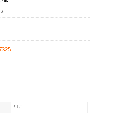
江阴市
型材
7325
扶手用