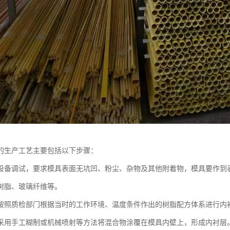
的生产工艺主要包括以下步骤：
设备调试，要求模具表面无坑凹、粉尘、杂物及其他附着物，模具要作到
树脂、玻璃纤维等。
按照质检部门根据当时的工作环境、温度条件作出的树脂配方体系进行内
采用手工糊制或机械喷射等方法将混合物涂覆在模具内壁上，形成内衬层