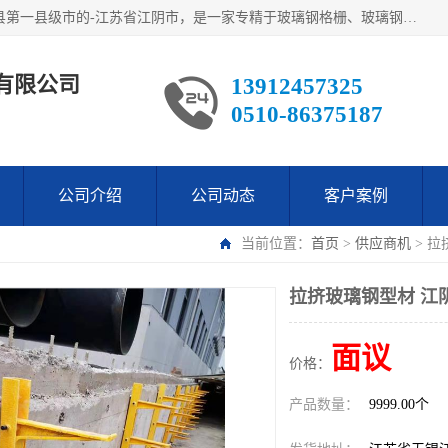
江阴市翔鼎复合材料有限公司,位于美丽富饶的中国经济百强县第一县级市的-江苏省江阴市，是一家专精于玻璃钢格栅、玻璃钢新材料,镀锌钢格板，机械设备生产制造及研发的科技型企业；公司产品已销往了世界多个国家和地区，公司人决心加倍努力愿与广大社会同仁精诚合作共创辉煌！
有限公司
13912457325
0510-86375187
公司介绍
公司动态
客户案例
当前位置：
首页
>
供应商机
> 
拉挤玻璃钢型材 江
面议
价格：
产品数量：
9999.00个