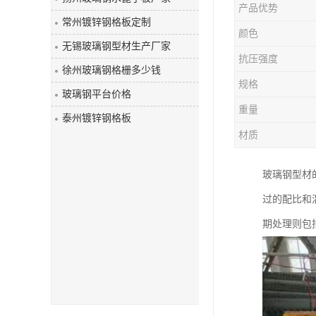
产品优势
玻璃钢盖板
常州镀锌钢格板定制
颜色
无锡玻璃钢型材生产厂家
抗压强度
徐州玻璃钢格栅多少钱
规格
玻璃钢平台价格
重量
泰州镀锌钢格板
材质
玻璃钢型材
过的配比和
期处理则包