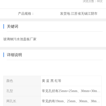
浏览次数：
88
次
产品规格：
发货地:
江苏省无锡江阴市
关键词
玻璃钢污水池盖板厂家
详细说明
颜色
黄 蓝 黑 红等
孔型
常见孔径有25mm×25mm、30mm×30mm、38mm×38mm等,
网孔长
常见的有19mm、25mm、30mm、38mm和50mm等