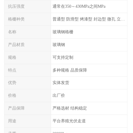
抗压强度
通常在350～430MPa之间MPa
格栅种类
普通型 防滑型 ‌烤漆型 封边型 ‌微孔 立体 加砂覆面型 平面型
名称
玻璃钢格栅
产品材质
玻璃钢
规格
可支持定制
特点
多种规格 品质保障
优势
实体发货
价格
出厂价
产品保障
严格选材 结构稳定
用途
平台养殖光伏走道