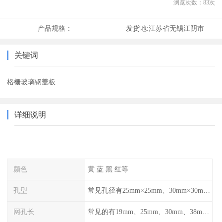
浏览次数：
83
次
产品规格：
发货地:
江苏省无锡江阴市
关键词
格栅玻璃钢盖板
详细说明
颜色
黄 蓝 黑 红等
孔型
常见孔径有25mm×25mm、30mm×30mm、38mm×38mm等,
网孔长
常见的有19mm、25mm、30mm、38mm和50mm等