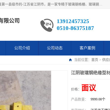
江阴市翔鼎复合材料有限公司,位于美丽富饶的中国经济百强县第一县级市的-江苏省江阴市，是一家专精于玻璃钢格栅、玻璃钢新材料,镀锌钢格板，机械设备生产制造及研发的科技型企业；公司产品已销往了世界多个国家和地区，公司人决心加倍努力愿与广大社会同仁精诚合作共创辉煌！
有限公司
13912457325
0510-86375187
公司介绍
公司动态
客户案例
当前位置：
首页
>
供应
江阴玻璃钢绝缘型材
面议
价格：
产品数量：
9999.00个