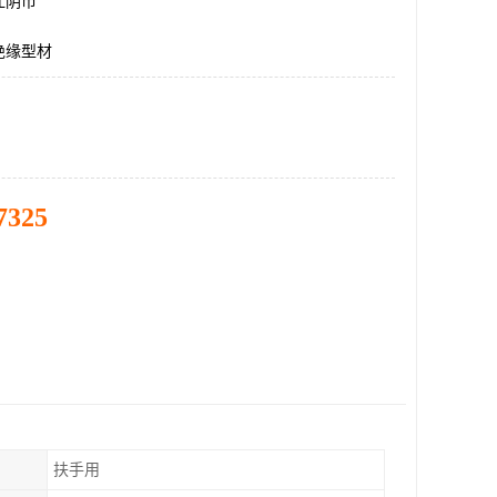
江阴市
绝缘型材
7325
扶手用