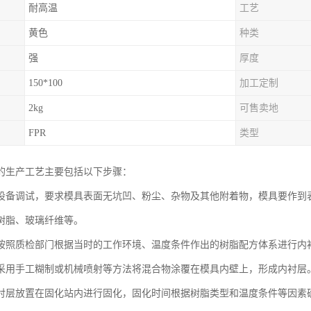
耐高温
工艺
黄色
种类
强
厚度
150*100
加工定制
2kg
可售卖地
FPR
类型
的生产工艺主要包括以下步骤：
设备调试，要求模具表面无坑凹、粉尘、杂物及其他附着物，模具要作到
树脂、玻璃纤维等。
按照质检部门根据当时的工作环境、温度条件作出的树脂配方体系进行内
采用手工糊制或机械喷射等方法将混合物涂覆在模具内壁上，形成内衬层
衬层放置在固化站内进行固化，固化时间根据树脂类型和温度条件等因素