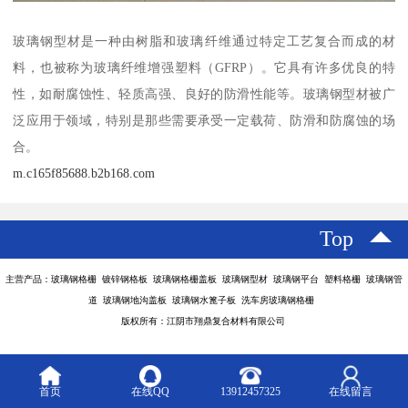
玻璃钢型材是一种由树脂和玻璃纤维通过特定工艺复合而成的材
料，也被称为玻璃纤维增强塑料（GFRP）。它具有许多优良的特
性，如耐腐蚀性、轻质高强、良好的防滑性能等。玻璃钢型材被广
泛应用于领域，特别是那些需要承受一定载荷、防滑和防腐蚀的场
合。
m.c165f85688.b2b168.com
Top
主营产品：玻璃钢格栅 镀锌钢格板 玻璃钢格栅盖板 玻璃钢型材 玻璃钢平台 塑料格栅 玻璃钢管
道 玻璃钢地沟盖板 玻璃钢水篦子板 洗车房玻璃钢格栅
版权所有：江阴市翔鼎复合材料有限公司
首页
在线QQ
13912457325
在线留言