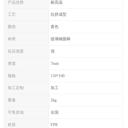
产品优势
耐高温
工艺
拉挤成型
颜色
黄色
种类
玻璃钢圆棒
抗压强度
强
厚度
7mm
规格
150*100
加工定制
加工
重量
2kg
可售卖地
全国
材质
FPR