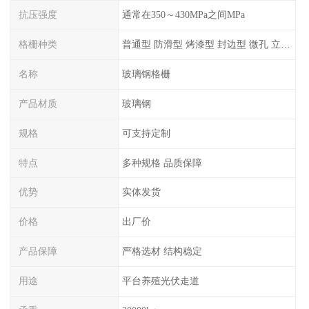
抗压强度
通常在350～430MPa之间MPa
格栅种类
普通型 防滑型 ‌烤漆型 封边型 ‌微孔 立体 加砂覆面型 平面型
名称
玻璃钢格栅
产品材质
玻璃钢
规格
可支持定制
特点
多种规格 品质保障
优势
实体发货
价格
出厂价
产品保障
严格选材 结构稳定
用途
平台养殖光伏走道