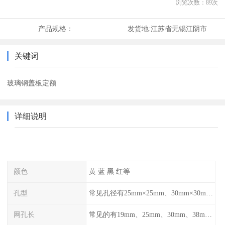
浏览次数：
89
次
产品规格：
发货地:
江苏省无锡江阴市
关键词
玻璃钢盖板定额
详细说明
颜色
黄 蓝 黑 红等
孔型
常见孔径有25mm×25mm、30mm×30mm、38mm×38mm等,
网孔长
常见的有19mm、25mm、30mm、38mm和50mm等