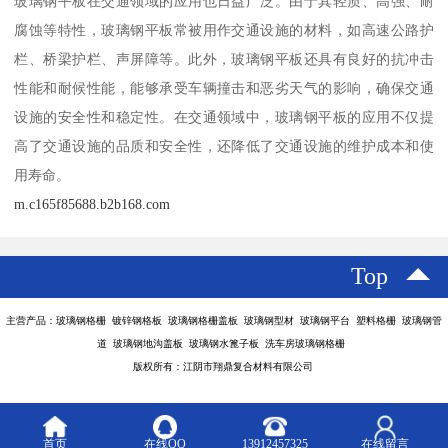
玻璃钢平板在交通领域的应用也日益广泛。由于其轻质、高强、耐
腐蚀等特性，玻璃钢平板常被用作交通设施的材料，如高速公路护
栏、桥梁护栏、声屏障等。此外，玻璃钢平板还具有良好的抗冲击
性能和耐候性能，能够承受车辆撞击和恶劣天气的影响，确保交通
设施的安全性和稳定性。在交通领域中，玻璃钢平板的应用不仅提
高了交通设施的品质和安全性，还降低了交通设施的维护成本和使
用寿命。
m.c165f85688.b2b168.com
Top
主营产品：玻璃钢格栅 镀锌钢格板 玻璃钢格栅盖板 玻璃钢型材 玻璃钢平台 塑料格栅 玻璃钢管
道 玻璃钢地沟盖板 玻璃钢水篦子板 洗车房玻璃钢格栅
版权所有：江阴市翔鼎复合材料有限公司
首页
在线QQ
13912457325
在线留言