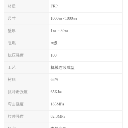
材质
FRP
尺寸
1000㎜×1000㎜
壁厚
1㎜－30㎜
阻燃
A级
抗压强度
100
工艺
机械连续成型
树脂
68％
抗冲击强度
65KJ㎡
弯曲强度
185MPa
拉伸强度
82.3MPa