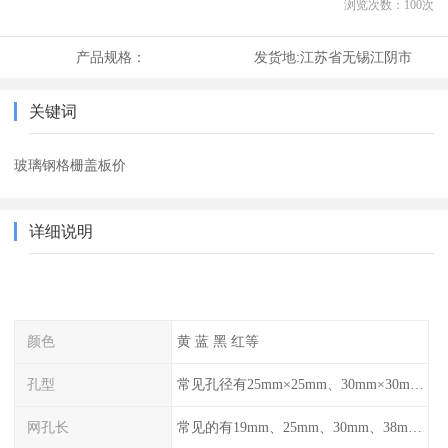
浏览次数：
100
次
产品规格：
发货地:
江苏省无锡江阴市
关键词
玻璃钢格栅盖板价
详细说明
颜色
黄 蓝 黑 红等
孔型
常见孔径有25mm×25mm、30mm×30mm、38mm×38mm等,
网孔长
常见的有19mm、25mm、30mm、38mm和50mm等