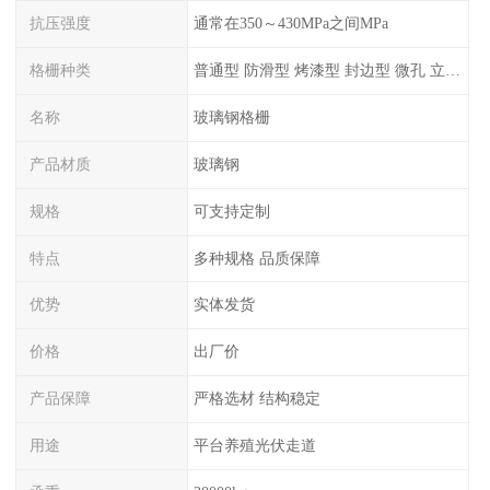
抗压强度
通常在350～430MPa之间MPa
格栅种类
普通型 防滑型 ‌烤漆型 封边型 ‌微孔 立体 加砂覆面型 平面型
名称
玻璃钢格栅
产品材质
玻璃钢
规格
可支持定制
特点
多种规格 品质保障
优势
实体发货
价格
出厂价
产品保障
严格选材 结构稳定
用途
平台养殖光伏走道