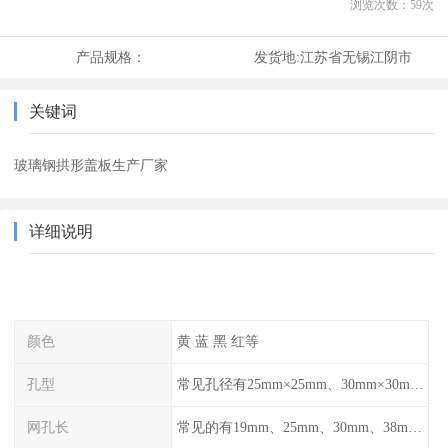
浏览次数：
59
次
产品规格：
发货地:
江苏省无锡江阴市
关键词
玻璃钢拱形盖板生产厂家
详细说明
颜色
黄 蓝 黑 红等
孔型
常见孔径有25mm×25mm、30mm×30mm、38mm×38mm等,
网孔长
常见的有19mm、25mm、30mm、38mm和50mm等