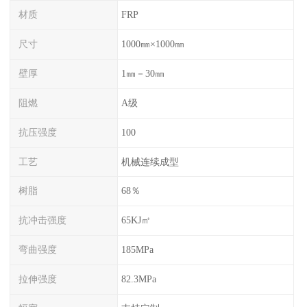
材质
FRP
尺寸
1000㎜×1000㎜
壁厚
1㎜－30㎜
阻燃
A级
抗压强度
100
工艺
机械连续成型
树脂
68％
抗冲击强度
65KJ㎡
弯曲强度
185MPa
拉伸强度
82.3MPa