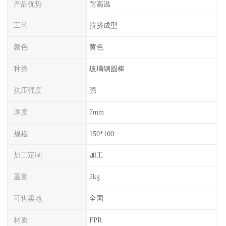
产品优势
耐高温
工艺
拉挤成型
颜色
黄色
种类
玻璃钢圆棒
抗压强度
强
厚度
7mm
规格
150*100
加工定制
加工
重量
2kg
可售卖地
全国
材质
FPR