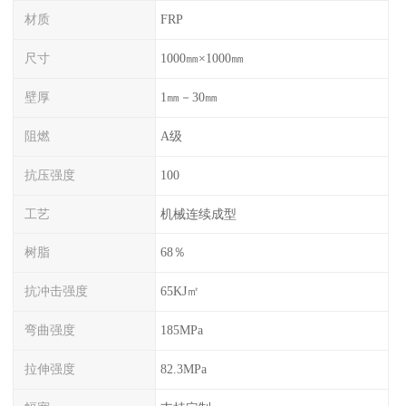
材质
FRP
尺寸
1000㎜×1000㎜
壁厚
1㎜－30㎜
阻燃
A级
抗压强度
100
工艺
机械连续成型
树脂
68％
抗冲击强度
65KJ㎡
弯曲强度
185MPa
拉伸强度
82.3MPa