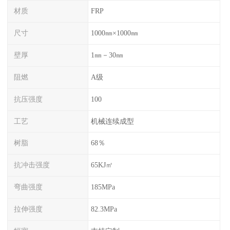
材质
FRP
尺寸
1000㎜×1000㎜
壁厚
1㎜－30㎜
阻燃
A级
抗压强度
100
工艺
机械连续成型
树脂
68％
抗冲击强度
65KJ㎡
弯曲强度
185MPa
拉伸强度
82.3MPa