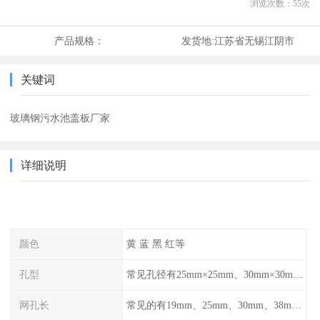
浏览次数：
55
次
产品规格：
发货地:
江苏省无锡江阴市
关键词
玻璃钢污水池盖板厂家
详细说明
颜色
黄 蓝 黑 红等
孔型
常见孔径有25mm×25mm、30mm×30mm、38mm×38mm等,
网孔长
常见的有19mm、25mm、30mm、38mm和50mm等