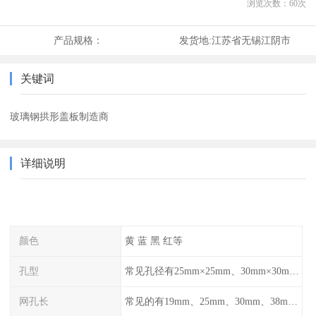
浏览次数：
60
次
产品规格：
发货地:
江苏省无锡江阴市
关键词
玻璃钢拱形盖板制造商
详细说明
颜色
黄 蓝 黑 红等
孔型
常见孔径有25mm×25mm、30mm×30mm、38mm×38mm等,
网孔长
常见的有19mm、25mm、30mm、38mm和50mm等