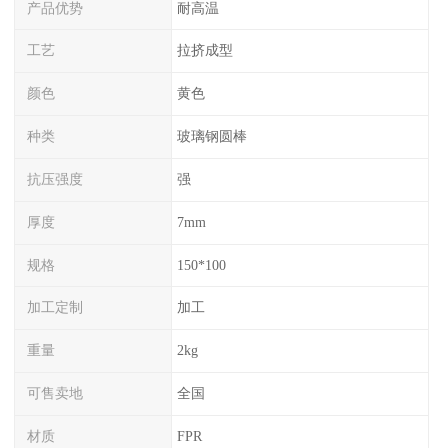
产品优势
耐高温
工艺
拉挤成型
颜色
黄色
种类
玻璃钢圆棒
抗压强度
强
厚度
7mm
规格
150*100
加工定制
加工
重量
2kg
可售卖地
全国
材质
FPR