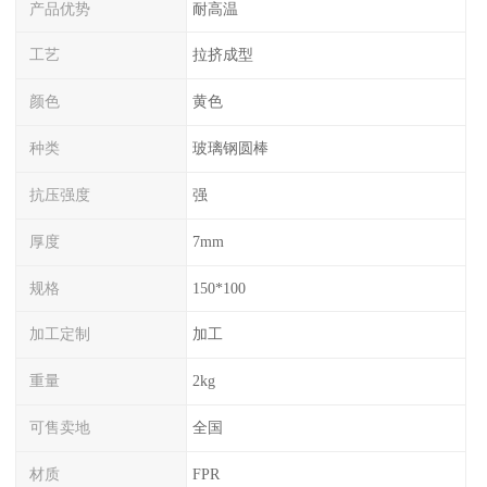
产品优势
耐高温
工艺
拉挤成型
颜色
黄色
种类
玻璃钢圆棒
抗压强度
强
厚度
7mm
规格
150*100
加工定制
加工
重量
2kg
可售卖地
全国
材质
FPR