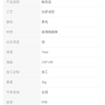
产品优势
耐高温
工艺
拉挤成型
颜色
黄色
种类
玻璃钢圆棒
抗压强度
强
厚度
7mm
规格
150*100
加工定制
加工
重量
2kg
可售卖地
全国
材质
FPR