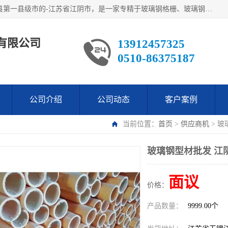
江阴市翔鼎复合材料有限公司,位于美丽富饶的中国经济百强县第一县级市的-江苏省江阴市，是一家专精于玻璃钢格栅、玻璃钢新材料,镀锌钢格板，机械设备生产制造及研发的科技型企业；公司产品已销往了世界多个国家和地区，公司人决心加倍努力愿与广大社会同仁精诚合作共创辉煌！
有限公司
13912457325
0510-86375187
公司介绍
公司动态
客户案例
当前位置：
首页
>
供应商机
> 
玻璃钢型材批发 江
面议
价格：
产品数量：
9999.00个