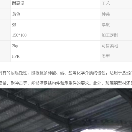
耐高温
工艺
黄色
种类
强
厚度
150*100
加工定制
2kg
可售卖地
FPR
类型
具有的耐腐蚀性，能抵抗多种酸、碱、盐等化学介质的侵蚀，适用于恶劣
模量、耐冲击等，能够满足结构件和承重件的要求。此外，玻璃钢型材还