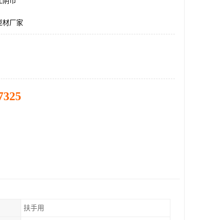
江阴市
型材厂家
7325
扶手用