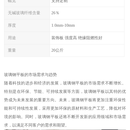
幅宽
支持定制
无碱玻璃纤维含量
26％
厚度
1.0mm-10mm
用途
装饰板 强度高 绝缘阻燃性好
重量
20公斤
玻璃钢平板的市场需求与趋势
随着科技的进步和经济的发展，玻璃钢平板的市场需求不断增长。
特别是在环保、节能、可持续发展等方面，玻璃钢平板以其特的优
势成为未来发展的重要方向。未来，玻璃钢平板将更加注重环保性
能和可持续性发展，采用更加环保的原材料和生产工艺，降低对环
境的影响。同时，玻璃钢平板还将不断开发新的应用领域和市场需
求，以满足不同客户的需求和期望。