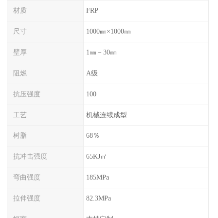
材质
FRP
尺寸
1000㎜×1000㎜
壁厚
1㎜－30㎜
阻燃
A级
抗压强度
100
工艺
机械连续成型
树脂
68％
抗冲击强度
65KJ㎡
弯曲强度
185MPa
拉伸强度
82.3MPa