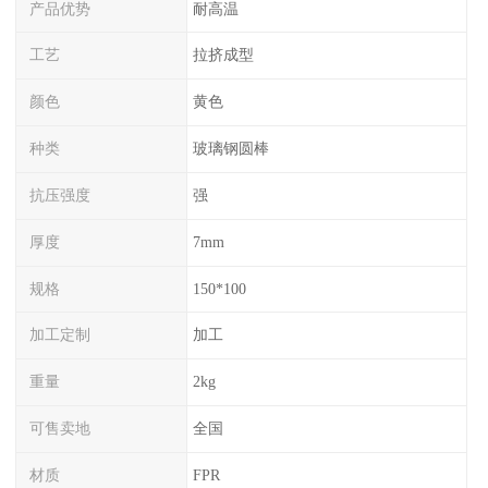
产品优势
耐高温
工艺
拉挤成型
颜色
黄色
种类
玻璃钢圆棒
抗压强度
强
厚度
7mm
规格
150*100
加工定制
加工
重量
2kg
可售卖地
全国
材质
FPR