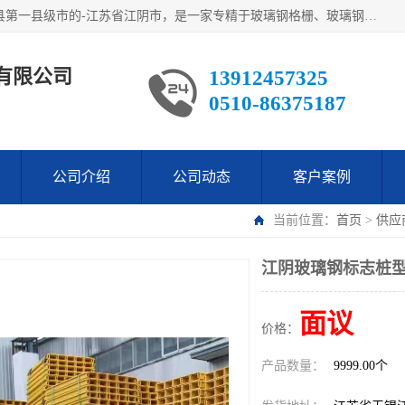
江阴市翔鼎复合材料有限公司,位于美丽富饶的中国经济百强县第一县级市的-江苏省江阴市，是一家专精于玻璃钢格栅、玻璃钢新材料,镀锌钢格板，机械设备生产制造及研发的科技型企业；公司产品已销往了世界多个国家和地区，公司人决心加倍努力愿与广大社会同仁精诚合作共创辉煌！
有限公司
13912457325
0510-86375187
公司介绍
公司动态
客户案例
当前位置：
首页
>
供应
江阴玻璃钢标志桩型
面议
价格：
产品数量：
9999.00个