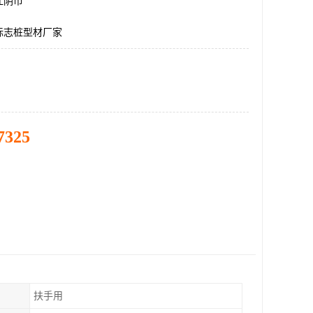
江阴市
标志桩型材厂家
7325
扶手用