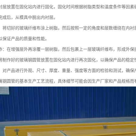
衬层放置在固化站内进行固化，固化时间根据树脂类型和温度条件等因素
完成后，从模具中脱出内衬层。
：将切好的玻璃纤维布涂上树脂，然后按照一定的角度和层数缠绕在内衬
以保证产品的质量和性能。
作：在增强层外再涂覆一层树脂，然后包裹上一层玻璃纤维布，形成外保
将制作好的玻璃钢圆管放置在固化站内进行再次固化，以确保产品的稳定
：对产品进行外观、尺寸、厚度、重量、强度等方面的检验和测试，确保
璃钢圆管的基本生产工艺流程，具体细节可能会因生产厂家和产品规格而