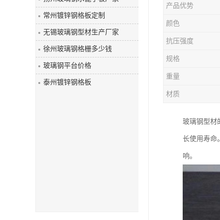
产品优势
玻璃钢盖板
常州镀锌钢格板定制
颜色
无锡玻璃钢型材生产厂家
抗压强度
徐州玻璃钢格栅多少钱
规格
玻璃钢平台价格
重量
泰州镀锌钢格板
材质
玻璃钢型材
长使用寿命
响。