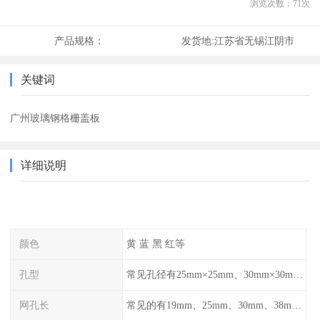
浏览次数：
71
次
产品规格：
发货地:
江苏省无锡江阴市
关键词
广州玻璃钢格栅盖板
详细说明
颜色
黄 蓝 黑 红等
孔型
常见孔径有25mm×25mm、30mm×30mm、38mm×38mm等,
网孔长
常见的有19mm、25mm、30mm、38mm和50mm等