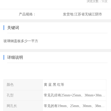
浏览次数：
51
次
产品规格：
发货地:
江苏省无锡江阴市
关键词
玻璃钢盖板多少一平方
详细说明
颜色
黄 蓝 黑 红等
孔型
常见孔径有25mm×25mm、30mm×30mm、38mm×38mm等,
网孔长
常见的有19mm、25mm、30mm、38mm和50mm等