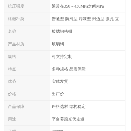
抗压强度
通常在350～430MPa之间MPa
格栅种类
普通型 防滑型 ‌烤漆型 封边型 ‌微孔 立体 加砂覆面型 平面型
名称
玻璃钢格栅
产品材质
玻璃钢
规格
可支持定制
特点
多种规格 品质保障
优势
实体发货
价格
出厂价
产品保障
严格选材 结构稳定
用途
平台养殖光伏走道