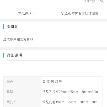
浏览次数：
52
次
产品规格：
发货地:
江苏省无锡江阴市
关键词
玻璃钢格栅盖板价格
详细说明
颜色
黄 蓝 黑 红等
孔型
常见孔径有25mm×25mm、30mm×30mm、38mm×38mm等,
网孔长
常见的有19mm、25mm、30mm、38mm和50mm等