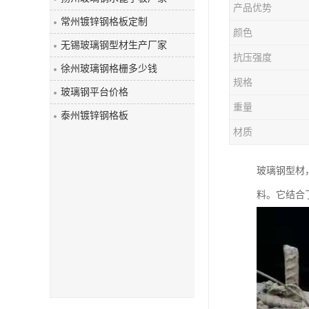
产品优势
玻璃钢盖板
常州镀锌钢格板定制
颜色
无锡玻璃钢型材生产厂家
抗压强度
徐州玻璃钢格栅多少钱
规格
玻璃钢平台价格
重量
泰州镀锌钢格板
材质
玻璃钢型材
料。它结合