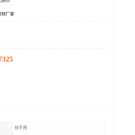
江阴市
型材厂家
7325
扶手用