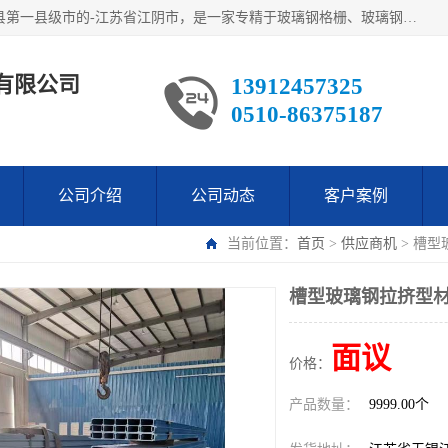
江阴市翔鼎复合材料有限公司,位于美丽富饶的中国经济百强县第一县级市的-江苏省江阴市，是一家专精于玻璃钢格栅、玻璃钢新材料,镀锌钢格板，机械设备生产制造及研发的科技型企业；公司产品已销往了世界多个国家和地区，公司人决心加倍努力愿与广大社会同仁精诚合作共创辉煌！
有限公司
13912457325
0510-86375187
公司介绍
公司动态
客户案例
当前位置：
首页
>
供应商机
> 槽型
槽型玻璃钢拉挤型材
面议
价格：
产品数量：
9999.00个