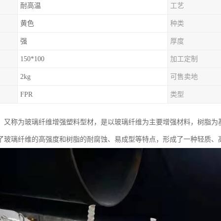
耐高温
工艺
黄色
种类
强
厚度
150*100
加工定制
2kg
可售卖地
FPR
类型
，又称为玻璃纤维增强塑料型材，是以玻璃纤维为主要增强材料，树脂为
了玻璃纤维的高强度和树脂的耐腐蚀、易成型等特点，形成了一种轻质、