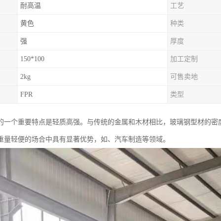
耐高温
工艺
黄色
种类
强
厚度
150*100
加工定制
2kg
可售卖地
FPR
类型
的一个重要特点是轻质高强。与传统的金属和木材相比，玻璃钢型材的密
重量轻便的场合中具有显著优势，如、汽车制造等领域。