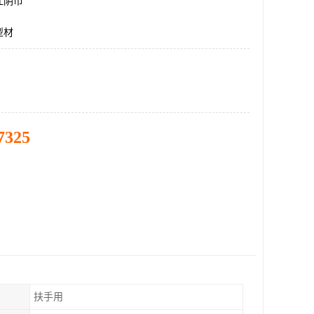
江阴市
型材
7325
扶手用