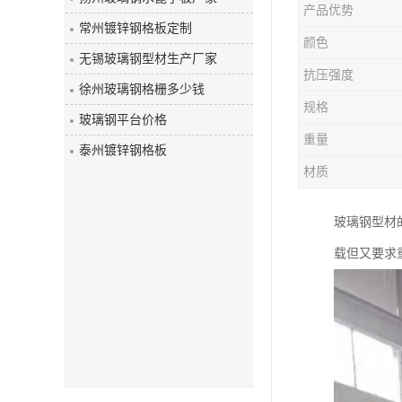
产品优势
玻璃钢盖板
常州镀锌钢格板定制
颜色
无锡玻璃钢型材生产厂家
抗压强度
徐州玻璃钢格栅多少钱
规格
玻璃钢平台价格
重量
泰州镀锌钢格板
材质
玻璃钢型材
载但又要求