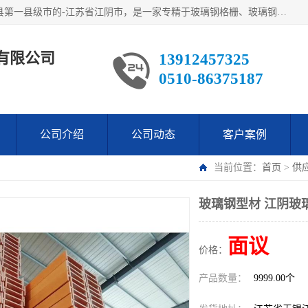
江阴市翔鼎复合材料有限公司,位于美丽富饶的中国经济百强县第一县级市的-江苏省江阴市，是一家专精于玻璃钢格栅、玻璃钢新材料,镀锌钢格板，机械设备生产制造及研发的科技型企业；公司产品已销往了世界多个国家和地区，公司人决心加倍努力愿与广大社会同仁精诚合作共创辉煌！
有限公司
13912457325
0510-86375187
公司介绍
公司动态
客户案例
当前位置：
首页
>
供
玻璃钢型材 江阴玻
面议
价格：
产品数量：
9999.00个