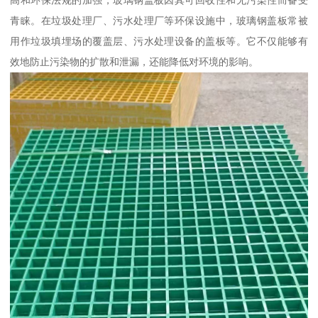
高和环保法规的加强，玻璃钢盖板因其可回收性和无污染性而备受
青睐。在垃圾处理厂、污水处理厂等环保设施中，玻璃钢盖板常被
用作垃圾填埋场的覆盖层、污水处理设备的盖板等。它不仅能够有
效地防止污染物的扩散和泄漏，还能降低对环境的影响。