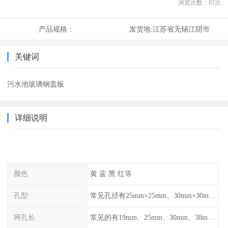
浏览次数：
81
次
产品规格：
发货地:
江苏省无锡江阴市
关键词
污水池玻璃钢盖板
详细说明
颜色
黄 蓝 黑 红等
孔型
常见孔径有25mm×25mm、30mm×30mm、38mm×38mm等,
网孔长
常见的有19mm、25mm、30mm、38mm和50mm等