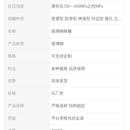
抗压强度
通常在350～430MPa之间MPa
格栅种类
普通型 防滑型 ‌烤漆型 封边型 ‌微孔 立体 加砂覆面型 平面型
名称
玻璃钢格栅
产品材质
玻璃钢
规格
可支持定制
特点
多种规格 品质保障
优势
实体发货
价格
出厂价
产品保障
严格选材 结构稳定
用途
平台养殖光伏走道