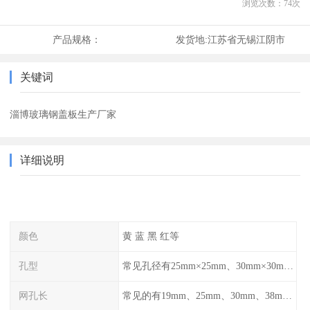
浏览次数：
74
次
产品规格：
发货地:
江苏省无锡江阴市
关键词
淄博玻璃钢盖板生产厂家
详细说明
颜色
黄 蓝 黑 红等
孔型
常见孔径有25mm×25mm、30mm×30mm、38mm×38mm等,
网孔长
常见的有19mm、25mm、30mm、38mm和50mm等